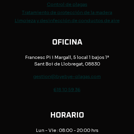
Control de
plagas
Tratamiento de protección de
la madera
Limpieza y desinfección de conductos de aire
OFICINA
Francesc Pi i Margall, 5 local 1 bajos 1ª
Sant Boi de Llobregat, 08830
gestion@byebye-plagas.com
618 10 59 36
HORARIO
Lun - Vie : 08:00 - 20:00 hrs