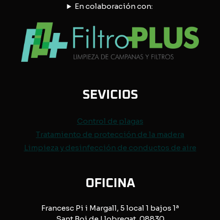
En colaboración con:
SEVICIOS
Control de
plagas
Tratamiento de protección de
la madera
Limpieza y desinfección de conductos de aire
OFICINA
Francesc Pi i Margall, 5 local 1 bajos 1ª
Sant Boi de Llobregat, 08830