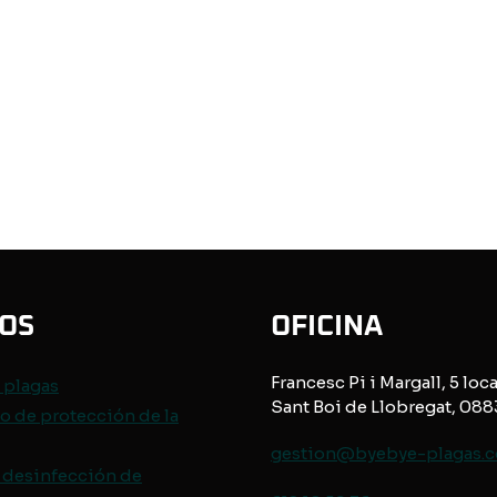
IOS
OFICINA
Francesc Pi i Margall, 5 loca
e
plagas
Sant Boi de Llobregat, 08
o de protección de
la
gestion@byebye-plagas.
 desinfección de