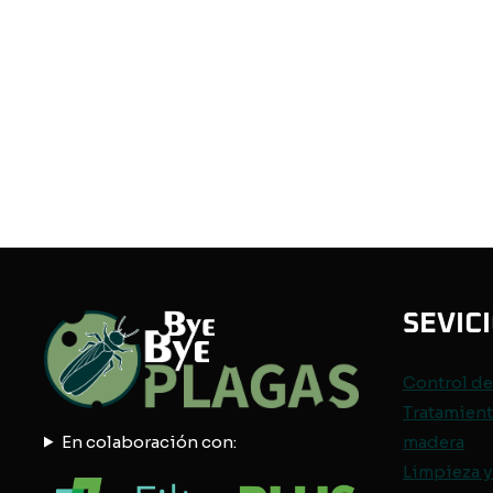
SEVIC
Control d
Tratamient
En colaboración con:
madera
Limpieza y