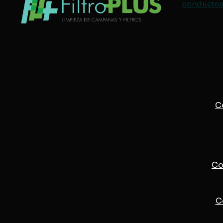
conductos 
C
Co
C