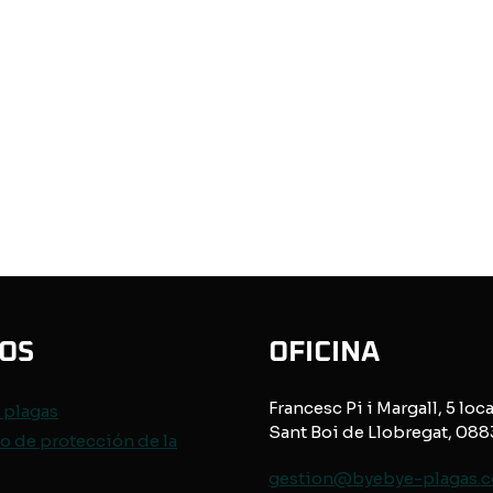
IOS
OFICINA
Francesc Pi i Margall, 5 loca
e
plagas
Sant Boi de Llobregat, 08
o de protección de
la
gestion@byebye-plagas.