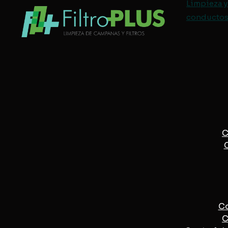
Limpieza y
conductos 
C
C
Co
C