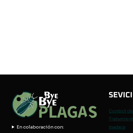
SEVIC
Control d
Tratamient
En colaboración con:
madera