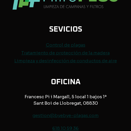
SEVICIOS
Control de
plagas
Tratamiento de protección de
la madera
Limpieza y desinfección de conductos de aire
OFICINA
Francesc Pi i Margall, 5 local 1 bajos 1ª
Sant Boi de Llobregat, 08830
gestion@byebye-plagas.com
618 10 59 36