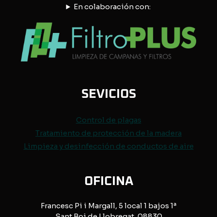
En colaboración con:
SEVICIOS
Control de
plagas
Tratamiento de protección de
la madera
Limpieza y desinfección de conductos de aire
OFICINA
Francesc Pi i Margall, 5 local 1 bajos 1ª
Sant Boi de Llobregat, 08830