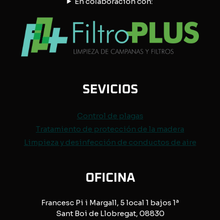
En colaboración con:
SEVICIOS
Control de
plagas
Tratamiento de protección de
la madera
Limpieza y desinfección de conductos de aire
OFICINA
Francesc Pi i Margall, 5 local 1 bajos 1ª
Sant Boi de Llobregat, 08830