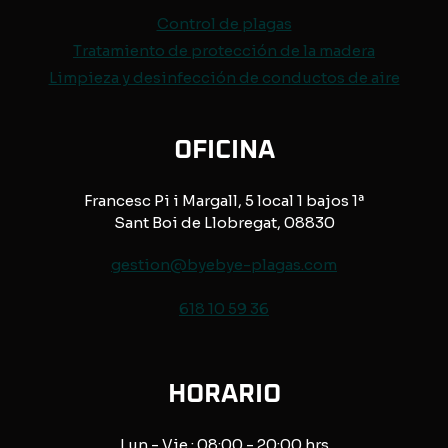
Control de
plagas
Tratamiento de protección de
la madera
Limpieza y desinfección de conductos de aire
OFICINA
Francesc Pi i Margall, 5 local 1 bajos 1ª
Sant Boi de Llobregat, 08830
gestion@byebye-plagas.com
618 10 59 36
HORARIO
Lun - Vie : 08:00 - 20:00 hrs