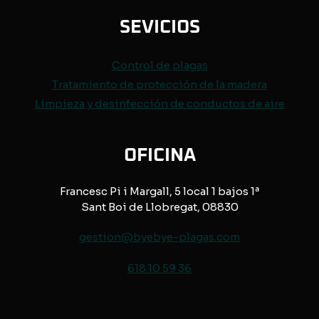
SEVICIOS
Control de
plagas
Tratamiento de protección de
la madera
Limpieza y desinfección de conductos de aire
OFICINA
Francesc Pi i Margall, 5 local 1 bajos 1ª
Sant Boi de Llobregat, 08830
gestion@byebye-plagas.com
618 10 59 36