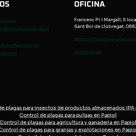
IOS
OFICINA
Francesc Pi i Margall, 5 loca
e
plagas
Sant Boi de Llobregat, 08
o de protección de
la
gestion@byebye-plagas.
 desinfección de
618 10 59 36
de aire
de plagas para insectos de productos almacenados IPA 
Control de plagas para pulgas en Papiol
Control de plagas para agricultura y ganaderia en Papio
Control de plagas para granjas y explotaciones en Papio