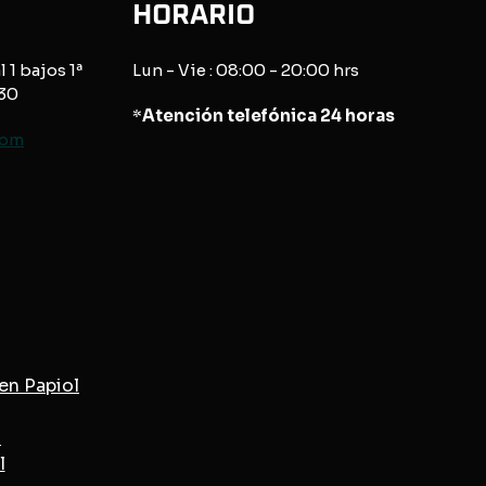
HORARIO
l 1 bajos 1ª
Lun - Vie : 08:00 - 20:00 hrs
830
*
Atención telefónica 24 horas
com
en Papiol
l
l