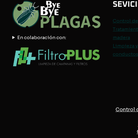
SEVIC
Control d
Tratamient
En colaboración con:
madera
Limpieza y
conductos 
Control 