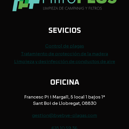
SEVICIOS
Control de
plagas
Tratamiento de protección de
la madera
Limpieza y desinfección de conductos de aire
OFICINA
Francesc Pi i Margall, 5 local 1 bajos 1ª
Sant Boi de Llobregat, 08830
gestion@byebye-plagas.com
618 10 59 36